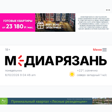
18+
Меню
понедельник
+22°, солнечно
8/10/2026 9:04:49 am
северо-западный 1 м/с