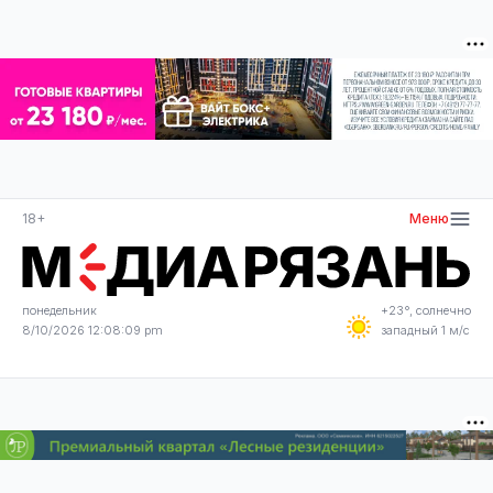
18+
Меню
понедельник
+23°, солнечно
8/10/2026 12:08:09 pm
западный 1 м/с