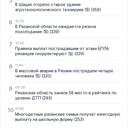
5
В Шацке сгорело старое здание
агротехнологического техникума
(359)
6
10:20
В Рязанской области ожидается резкое
похолодание
(339)
7
10:45
Правила выплат пострадавшим от атаки БПЛА
рязанцев скорректируют
(329)
8
11:40
В массовой аварии в Рязани пострадали четыре
человека
(320)
9
09:29
Рязанская область заняла 58 место в рейтинге по
уровню ДТП
(293)
10
12:58
Многодетные рязанские семьи получат ежегодную
выплату на школьную форму
(253)