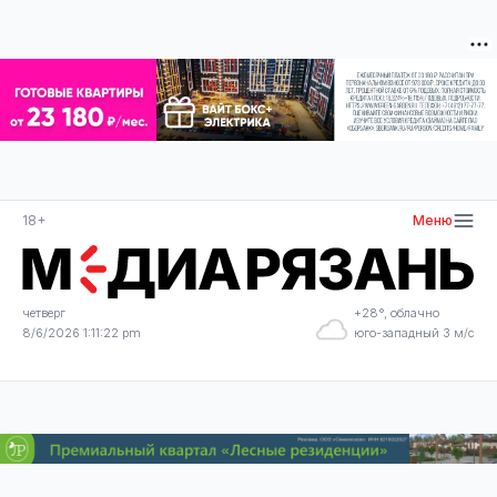
18+
Меню
четверг
+28°, облачно
8/6/2026 1:11:22 pm
юго-западный 3 м/с