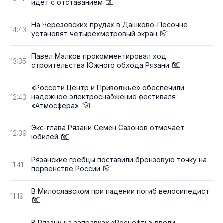
идёт с отставанием
На Черезовских прудах в Дашково-Песочне
14:43
установят четырёхметровый экран
Павел Малков прокомментировал ход
13:35
строительства Южного обхода Рязани
«Россети Центр и Приволжье» обеспечили
надёжное электроснабжение фестиваля
12:43
«Атмосфера»
Экс-глава Рязани Семён Сазонов отмечает
12:39
юбилей
Рязанские гребцы поставили бронзовую точку на
11:41
первенстве России
В Милославском при падении погиб велосипедист
11:19
В Рязани на заправках «Роснефть» ввели