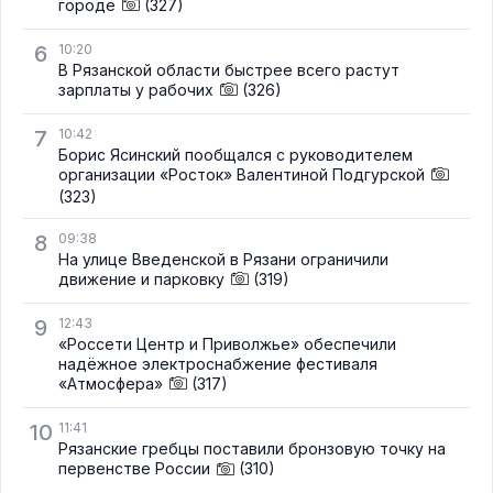
городе
(327)
6
10:20
В Рязанской области быстрее всего растут
зарплаты у рабочих
(326)
7
10:42
Борис Ясинский пообщался с руководителем
организации «Росток» Валентиной Подгурской
(323)
8
09:38
На улице Введенской в Рязани ограничили
движение и парковку
(319)
9
12:43
«Россети Центр и Приволжье» обеспечили
надёжное электроснабжение фестиваля
«Атмосфера»
(317)
10
11:41
Рязанские гребцы поставили бронзовую точку на
первенстве России
(310)