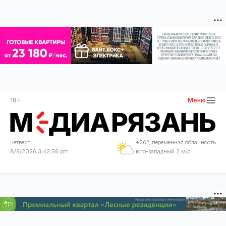
18+
Меню
четверг
+26°, переменная облачность
8/6/2026 3:42:56 pm
юго-западный 2 м/с