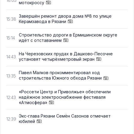
16:05
мотокроссу
Завершён ремонт двора дома №8 по улице
15:38
Керамзавода в Рязани
Строительство дороги в Ермишинском округе
15:14
идёт с отставанием
На Черезовских прудах в Дашково-Песочне
14:43
установят четырёхметровый экран
Павел Малков прокомментировал ход
13:35
строительства Южного обхода Рязани
«Россети Центр и Приволжье» обеспечили
надёжное электроснабжение фестиваля
12:43
«Атмосфера»
Экс-глава Рязани Семён Сазонов отмечает
12:39
юбилей