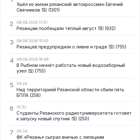
Ушёл из жизни рязанский автокроссмен Евгений
Свечников
(1301)
2
08.08.2026 17:51
Рязанцам пообещали тёплый август
(932)
3
08.08.2026 15:00
Рязанцев предупредили о ливне и граде
(755)
4
08.08.2026 16:46
В Рыбном начнёт работать новый водозаборный
узел
(755)
5
09:29
Над территорией Рязанской области сбили пять
БПЛА
(258)
6
10:32
Студенты Рязанского радиотуниверситета готовят
к запуску новый спутник
(250)
7
09:34
ФК «Рязань» сыграл вничью с липецким