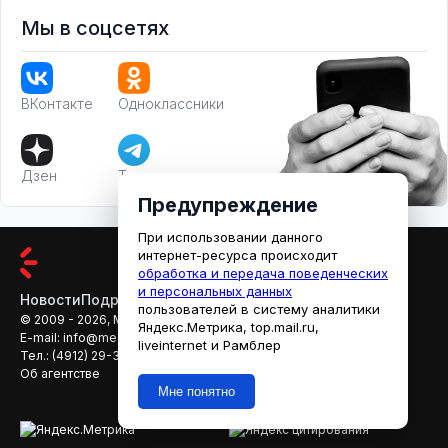
Мы в соцсетях
ВКонтакте
Одноклассники
Дзен
Телеграм
Предупреждение
При использовании данного
интернет-ресурса происходит
обработка и передача поведенческих
и персональных данных
Новости
Подробности
Афиша
Кино
пользователей в систему аналитики
© 2009 - 2026, МЕДИАРЯЗАНЬ
Яндекс.Метрика, top.mail.ru,
E-mail:
info@mediaryazan.ru
,
reklama@mediaryazan.ru
liveinternet и Рамблер
Тел.:
(4912) 29-33-66
Об агентстве
Мне понятно