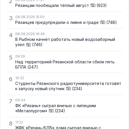
2
Рязанцам пообещали тёплый август
(923)
3
08.08.2026 15:00
Рязанцев предупредили о ливне и граде
(748)
4
08.08.2026 16:46
В Рыбном начнёт работать новый водозаборный
узел
(746)
5
09:29
Над территорией Рязанской области сбили пять
БПЛА
(247)
6
10:32
Студенты Рязанского радиотуниверситета готовят
к запуску новый спутник
(234)
7
09:34
ФК «Рязань» сыграл вничью с липецким
«Металлургом»
(234)
8
11:22
ЖФК «Рязань-ВДВ» дома сыграл вничью с