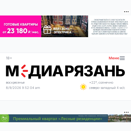
18+
Меню
воскресенье
+22°, солнечно
8/9/2026 9:52:04 am
северо-западный 4 м/с