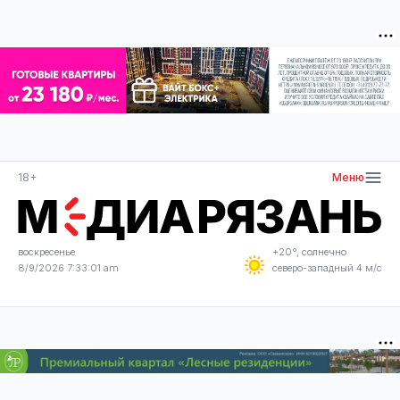
18+
Меню
воскресенье
+20°, солнечно
8/9/2026 7:33:01 am
северо-западный 4 м/с