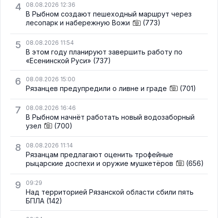
4
08.08.2026 12:36
В Рыбном создают пешеходный маршрут через
лесопарк и набережную Вожи
(773)
5
08.08.2026 11:54
В этом году планируют завершить работу по
«Есенинской Руси»
(737)
6
08.08.2026 15:00
Рязанцев предупредили о ливне и граде
(701)
7
08.08.2026 16:46
В Рыбном начнёт работать новый водозаборный
узел
(700)
8
08.08.2026 11:14
Рязанцам предлагают оценить трофейные
рыцарские доспехи и оружие мушкетёров
(656)
9
09:29
Над территорией Рязанской области сбили пять
БПЛА
(142)