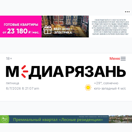
18+
Меню
пятница
+29°, солнечно
8/7/2026 8:21:07 am
юго-западный 4 м/с