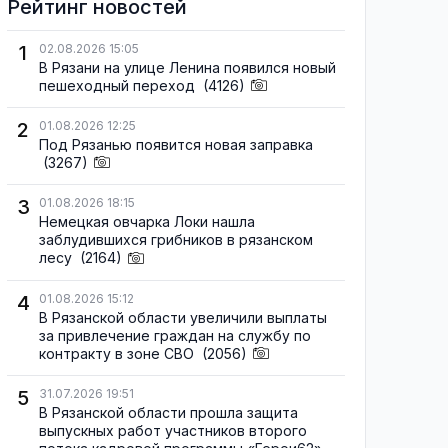
Рейтинг новостей
1
02.08.2026 15:05
В Рязани на улице Ленина появился новый
пешеходный переход
(4126)
2
01.08.2026 12:25
Под Рязанью появится новая заправка
(3267)
3
01.08.2026 18:15
Немецкая овчарка Локи нашла
заблудившихся грибников в рязанском
лесу
(2164)
4
01.08.2026 15:12
В Рязанской области увеличили выплаты
за привлечение граждан на службу по
контракту в зоне СВО
(2056)
5
31.07.2026 19:51
В Рязанской области прошла защита
выпускных работ участников второго