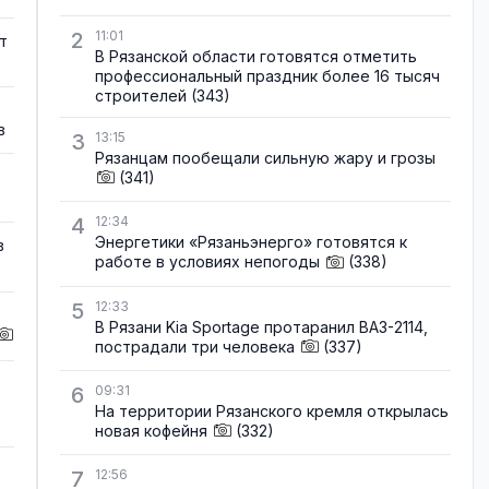
2
11:01
т
В Рязанской области готовятся отметить
профессиональный праздник более 16 тысяч
строителей
(343)
в
3
13:15
Рязанцам пообещали сильную жару и грозы
(341)
4
12:34
Энергетики «Рязаньэнерго» готовятся к
в
работе в условиях непогоды
(338)
5
12:33
В Рязани Kia Sportage протаранил ВАЗ-2114,
пострадали три человека
(337)
6
09:31
На территории Рязанского кремля открылась
новая кофейня
(332)
7
12:56