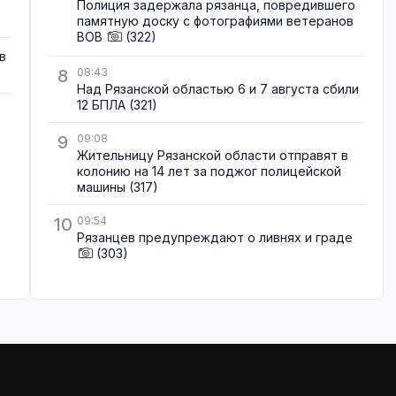
Полиция задержала рязанца, повредившего
памятную доску с фотографиями ветеранов
ВОВ
(322)
в
8
08:43
Над Рязанской областью 6 и 7 августа сбили
12 БПЛА
(321)
9
09:08
Жительницу Рязанской области отправят в
колонию на 14 лет за поджог полицейской
машины
(317)
10
09:54
Рязанцев предупреждают о ливнях и граде
(303)