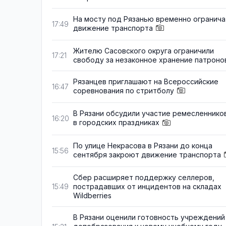
На мосту под Рязанью временно огранича
17:49
движение транспорта
Жителю Сасовского округа ограничили
17:21
свободу за незаконное хранение патроно
Рязанцев приглашают на Всероссийские
16:47
соревнования по стритболу
В Рязани обсудили участие ремесленнико
16:20
в городских праздниках
По улице Некрасова в Рязани до конца
15:56
сентября закроют движение транспорта
Сбер расширяет поддержку селлеров,
пострадавших от инцидентов на складах
15:49
Wildberries
В Рязани оценили готовность учреждений