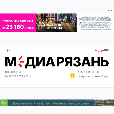
18+
Меню
воскресенье
+20°, солнечно
8/9/2026 7:29:13 am
северо-западный 4 м/с