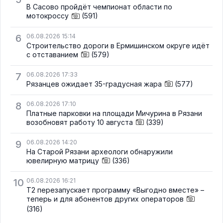
В Сасово пройдёт чемпионат области по
мотокроссу
(591)
6
06.08.2026 15:14
Строительство дороги в Ермишинском округе идёт
с отставанием
(579)
7
06.08.2026 17:33
Рязанцев ожидает 35-градусная жара
(577)
8
06.08.2026 17:10
Платные парковки на площади Мичурина в Рязани
возобновят работу 10 августа
(339)
9
06.08.2026 14:20
На Старой Рязани археологи обнаружили
ювелирную матрицу
(336)
10
06.08.2026 16:21
Т2 перезапускает программу «Выгодно вместе» –
теперь и для абонентов других операторов
(316)