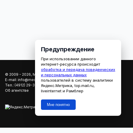
Предупреждение
При использовании данного
интернет-ресурса происходит
обработка и передача поведенческих
© 2009 - 2026, МЕДИАРЯЗАНЬ
и персональных данных
E-mail:
info@mediaryazan.ru
,
reklama@mediaryazan.ru
пользователей в систему аналитики
Тел.:
(4912) 29-33-66
Яндекс.Метрика, top.mail.ru,
Об агентстве
liveinternet и Рамблер
Мне понятно