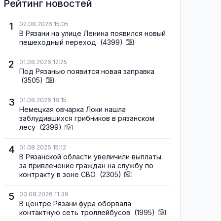
Рейтинг новостей
1
02.08.2026 15:05
В Рязани на улице Ленина появился новый
пешеходный переход
(4399)
2
01.08.2026 12:25
Под Рязанью появится новая заправка
(3505)
3
01.08.2026 18:15
Немецкая овчарка Локи нашла
заблудившихся грибников в рязанском
лесу
(2399)
4
01.08.2026 15:12
В Рязанской области увеличили выплаты
за привлечение граждан на службу по
контракту в зоне СВО
(2305)
5
03.08.2026 11:39
В центре Рязани фура оборвала
контактную сеть троллейбусов
(1995)