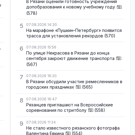
В Рязани оценили готовность учреждений
о
допобразования к новому учебному году
(578)
5
07.08.2026 14:30
На марафоне «Пушкин–Петербург» появится
трасса для установления рекордов
(570)
6
07.08.2026 15:56
о
По улице Некрасова в Рязани до конца
сентября закроют движение транспорта
(567)
7
07.08.2026 16:20
В Рязани обсудили участие ремесленников в
городских праздниках
(565)
8
07.08.2026 16:47
Рязанцев приглашают на Всероссийские
соревнования по стритболу
(558)
9
07.08.2026 11:24
Не стало известного рязанского фотографа
Валентина Евкина
(554)