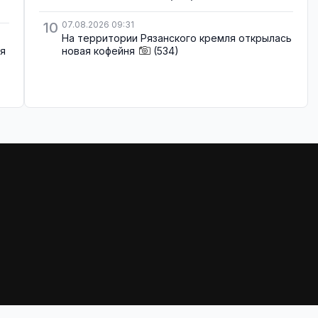
10
07.08.2026 09:31
На территории Рязанского кремля открылась
ля
новая кофейня
(534)