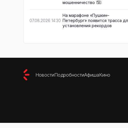
мошенничество
На марафоне «Пушкин–
Петербург» появится трасса д
07.08.2026 14:30
установления рекордов
Новости
Подробности
Афиша
Кино