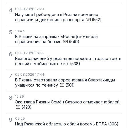
4
05.08.2026 17:29
На улице Грибоедова в Рязани временно
ограничили движение транспорта
(552)
5
10:47
В Рязани на заправках «Роснефть» ввели
ограничения на бензин
(549)
6
05.08.2026 16:55
Без ограничений у рязанцев проходит только треть
сессий в мобильных сетях
(538)
7
05.08.2026 17:44
В Рязани стартовали соревнования Спартакиады
учащихся по теннису
(501)
8
12:39
Экс-глава Рязани Семён Сазонов отмечает юбилей
(423)
9
09:59
Над Рязанской областью сбили восемь БПЛА
(308)