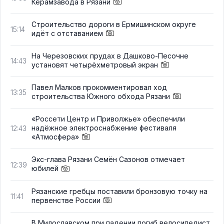
Керамзавода в Рязани
Строительство дороги в Ермишинском округе
15:14
идёт с отставанием
На Черезовских прудах в Дашково-Песочне
14:43
установят четырёхметровый экран
Павел Малков прокомментировал ход
13:35
строительства Южного обхода Рязани
«Россети Центр и Приволжье» обеспечили
надёжное электроснабжение фестиваля
12:43
«Атмосфера»
Экс-глава Рязани Семён Сазонов отмечает
12:39
юбилей
Рязанские гребцы поставили бронзовую точку на
11:41
первенстве России
В Милославском при падении погиб велосипедист