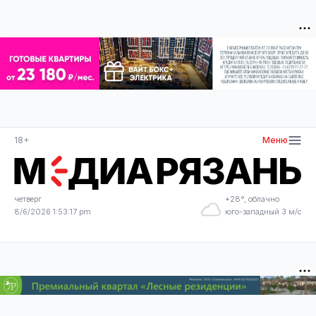
18+
Меню
четверг
+28°, облачно
8/6/2026 1:53:18 pm
юго-западный 3 м/с