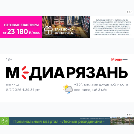
18+
Меню
пятница
+28°, местами дождь поблизости
8/7/2026 4:39:34 pm
юго-западный 3 м/с