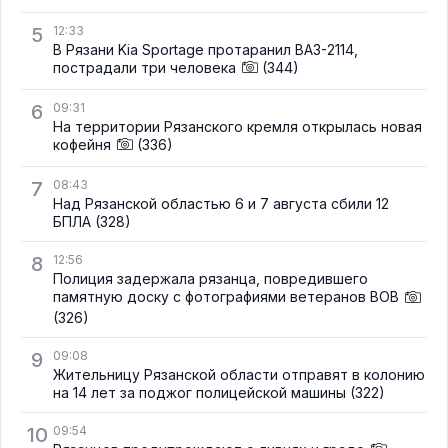
5
12:33
В Рязани Kia Sportage протаранил ВАЗ-2114,
пострадали три человека
(344)
6
09:31
На территории Рязанского кремля открылась новая
кофейня
(336)
7
08:43
Над Рязанской областью 6 и 7 августа сбили 12
БПЛА
(328)
8
12:56
Полиция задержала рязанца, повредившего
памятную доску с фотографиями ветеранов ВОВ
(326)
9
09:08
Жительницу Рязанской области отправят в колонию
на 14 лет за поджог полицейской машины
(322)
10
09:54