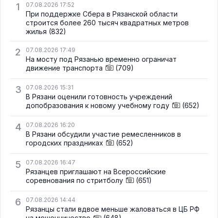
1
07.08.2026 17:52
При поддержке Сбера в Рязанской области
строится более 260 тысяч квадратных метров
жилья
(832)
2
07.08.2026 17:49
На мосту под Рязанью временно ограничат
движение транспорта
(709)
3
07.08.2026 15:31
В Рязани оценили готовность учреждений
допобразования к новому учебному году
(652)
4
07.08.2026 16:20
В Рязани обсудили участие ремесленников в
городских праздниках
(652)
5
07.08.2026 16:47
Рязанцев приглашают на Всероссийские
соревнования по стритболу
(651)
6
07.08.2026 14:44
Рязанцы стали вдвое меньше жаловаться в ЦБ РФ
на мошенничество
(648)