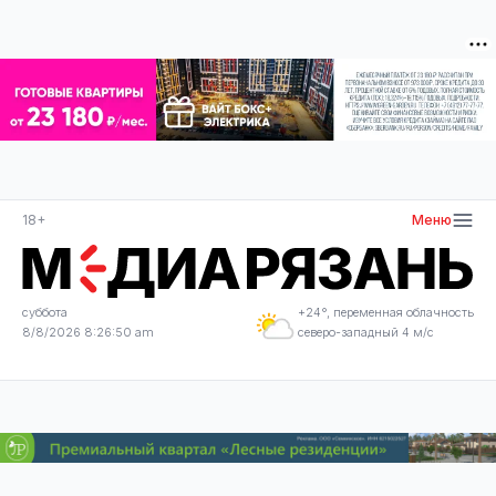
18+
Меню
суббота
+24°, переменная облачность
8/8/2026 8:26:50 am
северо-западный 4 м/с