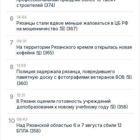
строителей
(374)
6
14:44
Рязанцы стали вдвое меньше жаловаться в ЦБ РФ
на мошенничество
(367)
7
09:31
На территории Рязанского кремля открылась новая
кофейня
(365)
8
12:56
Полиция задержала рязанца, повредившего
памятную доску с фотографиями ветеранов ВОВ
(360)
9
15:31
В Рязани оценили готовность учреждений
допобразования к новому учебному году
(358)
10
08:43
Над Рязанской областью 6 и 7 августа сбили 12
БПЛА
(358)