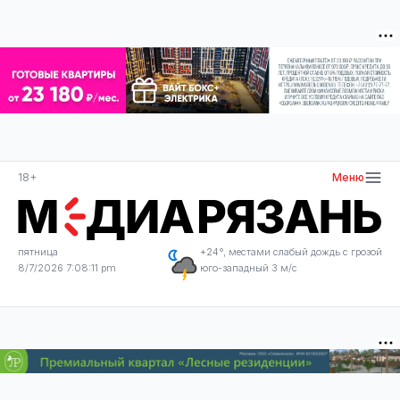
18+
Меню
пятница
+24°, местами слабый дождь с грозой
8/7/2026 7:08:11 pm
юго-западный 3 м/с