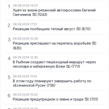
1
08.08.2026 14:07
Ушёл из жизни рязанский автокроссмен Евгений
Свечников
(1243)
2
08.08.2026 17:51
Рязанцам пообещали тёплый август
(870)
3
08.08.2026 10:36
Рязанцев приглашают на перепись воробьёв
(835)
4
08.08.2026 12:36
В Рыбном создают пешеходный маршрут через
лесопарк и набережную Вожи
(773)
5
08.08.2026 11:54
В этом году планируют завершить работу по
«Есенинской Руси»
(738)
6
08.08.2026 15:00
Рязанцев предупредили о ливне и граде
(701)
08.08.2026 16:46