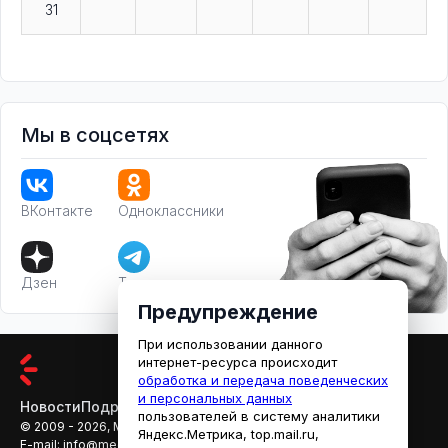
31
Мы в соцсетях
ВКонтакте
Одноклассники
Дзен
Телеграм
Предупреждение
При использовании данного
интернет-ресурса происходит
обработка и передача поведенческих
и персональных данных
Новости
Подробности
Афиша
Кино
пользователей в систему аналитики
© 2009 - 2026, МЕДИАРЯЗАНЬ
Яндекс.Метрика, top.mail.ru,
E-mail:
info@mediaryazan.ru
,
reklama@mediaryazan.ru