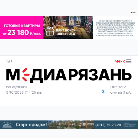
18+
Меню
понедельник
+16°, ясно
8/10/2026 7:14:25 pm
южный 3 м/с