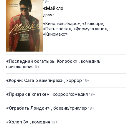
18+
«Майкл»
драма
«Кинолюкс-Барс»
,
«Люксор»
,
«Пять звёзд»
,
«Формула кино»
,
«Киномакс»
«Последний богатырь. Колобок»
, комедия/
приключения
6+
«Корни: Сага о вампирах»
, хоррор
18+
«Призрак в клетке»
, хоррор/комедия
18+
«Ограбить Лондон»
, боевик/триллер
18+
«Холоп 3»
, комедия
16+