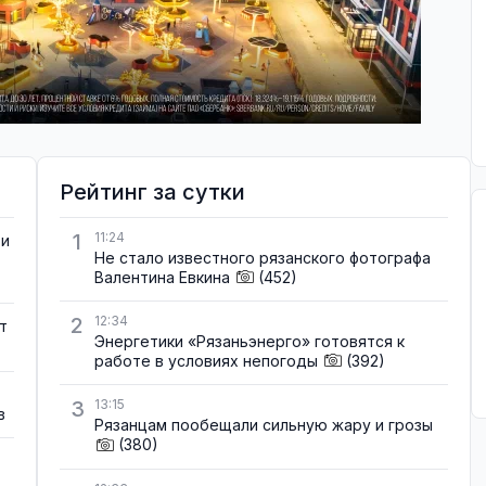
Рейтинг за сутки
1
11:24
ти
Не стало известного рязанского фотографа
Валентина Евкина
(452)
2
12:34
т
Энергетики «Рязаньэнерго» готовятся к
работе в условиях непогоды
(392)
3
13:15
в
Рязанцам пообещали сильную жару и грозы
(380)