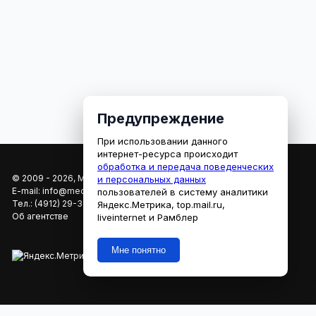
Предупреждение
При использовании данного
интернет-ресурса происходит
обработка и передача поведенческих
© 2009 - 2026, МЕДИАРЯЗАНЬ
и персональных данных
E-mail:
info@mediaryazan.ru
,
reklama@mediaryazan.ru
пользователей в систему аналитики
Тел.:
(4912) 29-33-66
Яндекс.Метрика, top.mail.ru,
Об агентстве
liveinternet и Рамблер
Мне понятно