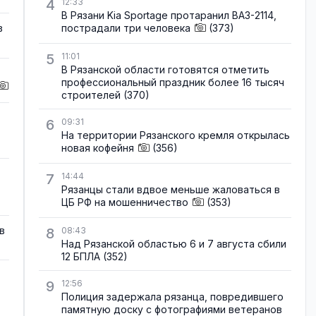
4
12:33
В Рязани Kia Sportage протаранил ВАЗ-2114,
пострадали три человека
(373)
в
5
11:01
В Рязанской области готовятся отметить
профессиональный праздник более 16 тысяч
строителей
(370)
6
09:31
На территории Рязанского кремля открылась
новая кофейня
(356)
7
14:44
Рязанцы стали вдвое меньше жаловаться в
ЦБ РФ на мошенничество
(353)
в
8
08:43
Над Рязанской областью 6 и 7 августа сбили
12 БПЛА
(352)
9
12:56
Полиция задержала рязанца, повредившего
памятную доску с фотографиями ветеранов