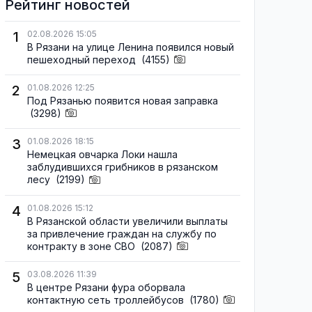
Рейтинг новостей
1
02.08.2026 15:05
В Рязани на улице Ленина появился новый
пешеходный переход
(4155)
2
01.08.2026 12:25
Под Рязанью появится новая заправка
(3298)
3
01.08.2026 18:15
Немецкая овчарка Локи нашла
заблудившихся грибников в рязанском
лесу
(2199)
4
01.08.2026 15:12
В Рязанской области увеличили выплаты
за привлечение граждан на службу по
контракту в зоне СВО
(2087)
5
03.08.2026 11:39
В центре Рязани фура оборвала
контактную сеть троллейбусов
(1780)