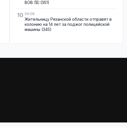
ВОВ
(351)
10
09:08
Жительницу Рязанской области отправят в
колонию на 14 лет за поджог полицейской
машины
(345)