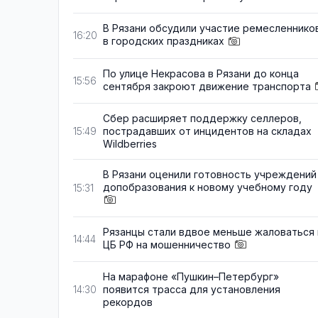
В Рязани обсудили участие ремесленнико
16:20
в городских праздниках
По улице Некрасова в Рязани до конца
15:56
сентября закроют движение транспорта
Сбер расширяет поддержку селлеров,
пострадавших от инцидентов на складах
15:49
Wildberries
В Рязани оценили готовность учреждений
допобразования к новому учебному году
15:31
Рязанцы стали вдвое меньше жаловаться 
14:44
ЦБ РФ на мошенничество
На марафоне «Пушкин–Петербург»
появится трасса для установления
14:30
рекордов