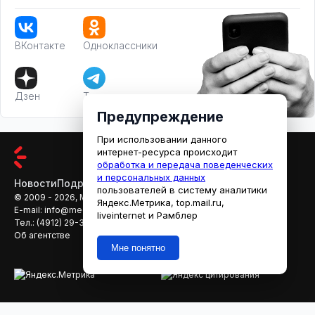
ВКонтакте
Одноклассники
Дзен
Телеграм
Предупреждение
При использовании данного
интернет-ресурса происходит
обработка и передача поведенческих
и персональных данных
Новости
Подробности
Афиша
Кино
пользователей в систему аналитики
© 2009 - 2026, МЕДИАРЯЗАНЬ
Яндекс.Метрика, top.mail.ru,
E-mail:
info@mediaryazan.ru
,
reklama@mediaryazan.ru
liveinternet и Рамблер
Тел.:
(4912) 29-33-66
Об агентстве
Мне понятно