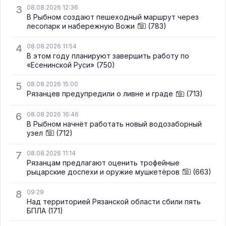
3
08.08.2026 12:36
В Рыбном создают пешеходный маршрут через
лесопарк и набережную Вожи
(783)
4
08.08.2026 11:54
В этом году планируют завершить работу по
«Есенинской Руси»
(750)
5
08.08.2026 15:00
Рязанцев предупредили о ливне и граде
(713)
6
08.08.2026 16:46
В Рыбном начнёт работать новый водозаборный
узел
(712)
7
08.08.2026 11:14
Рязанцам предлагают оценить трофейные
рыцарские доспехи и оружие мушкетёров
(663)
8
09:29
Над территорией Рязанской области сбили пять
БПЛА
(171)