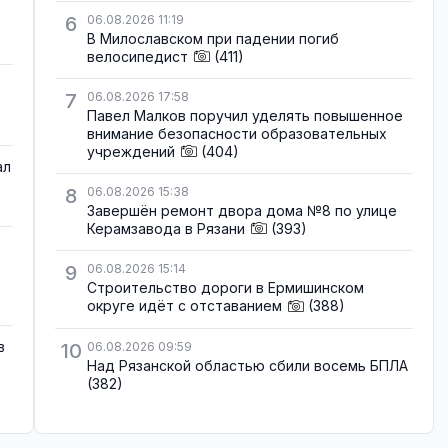
6
06.08.2026 11:19
В Милославском при падении погиб
велосипедист
(411)
7
06.08.2026 17:58
Павел Малков поручил уделять повышенное
внимание безопасности образовательных
учреждений
(404)
ал
8
06.08.2026 15:38
Завершён ремонт двора дома №8 по улице
Керамзавода в Рязани
(393)
9
06.08.2026 15:14
Строительство дороги в Ермишинском
округе идёт с отставанием
(388)
в
10
06.08.2026 09:59
Над Рязанской областью сбили восемь БПЛА
(382)