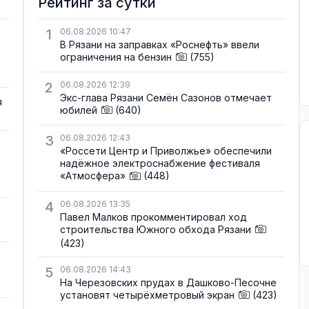
Рейтинг за сутки
1
06.08.2026 10:47
В Рязани на заправках «Роснефть» ввели
ограничения на бензин
(755)
2
06.08.2026 12:39
Экс-глава Рязани Семён Сазонов отмечает
я
юбилей
(640)
3
06.08.2026 12:43
«Россети Центр и Приволжье» обеспечили
надёжное электроснабжение фестиваля
«Атмосфера»
(448)
4
06.08.2026 13:35
Павел Малков прокомментировал ход
строительства Южного обхода Рязани
(423)
5
06.08.2026 14:43
На Черезовских прудах в Дашково-Песочне
установят четырёхметровый экран
(423)