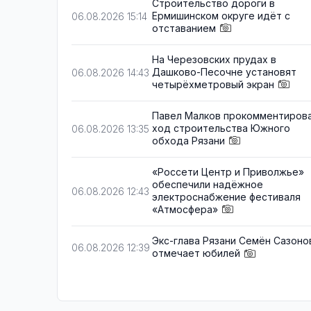
Строительство дороги в
Ермишинском округе идёт с
06.08.2026 15:14
отставанием
На Черезовских прудах в
Дашково-Песочне установят
06.08.2026 14:43
четырёхметровый экран
Павел Малков прокомментиров
ход строительства Южного
06.08.2026 13:35
обхода Рязани
«Россети Центр и Приволжье»
обеспечили надёжное
06.08.2026 12:43
электроснабжение фестиваля
«Атмосфера»
Экс-глава Рязани Семён Сазоно
06.08.2026 12:39
отмечает юбилей