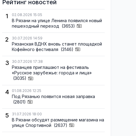
Рейтинг новостей
1
02.08.2026 15:05
В Рязани на улице Ленина появился новый
пешеходный переход
(3653)
2
30.07.2026 14:59
Рязанская ВДНХ вновь станет площадкой
Кофейного фестиваля
(3146)
3
30.07.2026 17:38
Рязанцев приглашают на фестиваль
«Русское зарубежье: города и лица»
(3035)
4
01.08.2026 12:25
Под Рязанью появится новая заправка
(2801)
5
31.07.2026 18:00
В Рязани обсудят размещение магазина на
улице Спортивной
(2637)