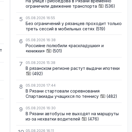
На улице Грибоедова в Рязани временно
ограничили движение транспорта
(536)
5
05.08.2026 16:55
Без ограничений у рязанцев проходит только
треть сессий в мобильных сетях
(519)
6
05.08.2026 16:38
Россияне полюбили «раскладушки» и
т
«книжки»
(501)
7
05.08.2026 15:38
В рязанском регионе растут выдачи ипотеки
(492)
8
05.08.2026 17:44
В Рязани стартовали соревнования
Спартакиады учащихся по теннису
(482)
9
05.08.2026 16:30
В Рязани автобусы не выходят на маршруты
из-за нехватки водителей
(476)
05.08.2026 16:11