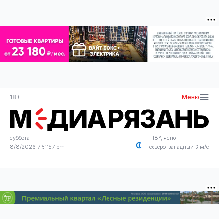
18+
Меню
суббота
+18°, ясно
8/8/2026 7:51:57 pm
северо-западный 3 м/с