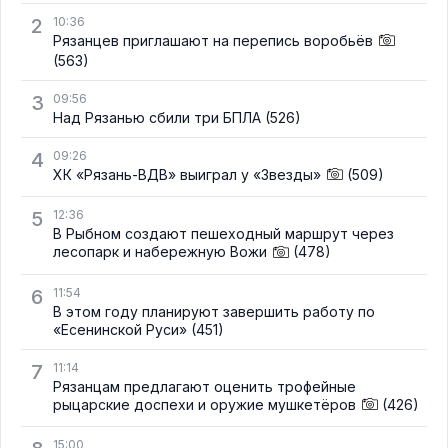
2
10:36
Рязанцев приглашают на перепись воробьёв
(563)
3
09:56
Над Рязанью сбили три БПЛА
(526)
4
09:26
ХК «Рязань-ВДВ» выиграл у «Звезды»
(509)
5
12:36
В Рыбном создают пешеходный маршрут через
лесопарк и набережную Вожи
(478)
6
11:54
В этом году планируют завершить работу по
«Есенинской Руси»
(451)
7
11:14
Рязанцам предлагают оценить трофейные
рыцарские доспехи и оружие мушкетёров
(426)
15:00