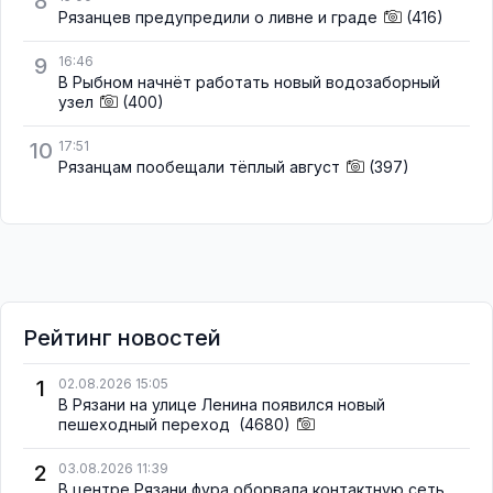
8
Рязанцев предупредили о ливне и граде
(416)
9
16:46
В Рыбном начнёт работать новый водозаборный
узел
(400)
10
17:51
Рязанцам пообещали тёплый август
(397)
Рейтинг новостей
1
02.08.2026 15:05
В Рязани на улице Ленина появился новый
пешеходный переход
(4680)
2
03.08.2026 11:39
В центре Рязани фура оборвала контактную сеть