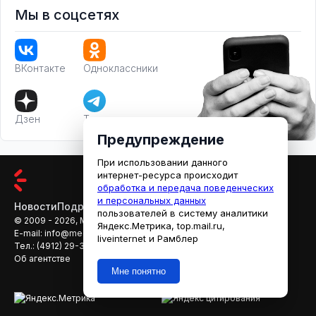
Мы в соцсетях
ВКонтакте
Одноклассники
Дзен
Телеграм
Предупреждение
При использовании данного
интернет-ресурса происходит
обработка и передача поведенческих
и персональных данных
Новости
Подробности
Афиша
Кино
пользователей в систему аналитики
© 2009 - 2026, МЕДИАРЯЗАНЬ
Яндекс.Метрика, top.mail.ru,
E-mail:
info@mediaryazan.ru
,
reklama@mediaryazan.ru
liveinternet и Рамблер
Тел.:
(4912) 29-33-66
Об агентстве
Мне понятно