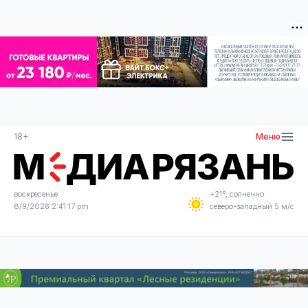
18+
Меню
воскресенье
+21°, солнечно
8/9/2026 2:41:17 pm
северо-западный 5 м/с