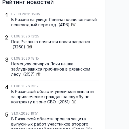
Рейтинг новостей
1
02.08.2026 15:05
В Рязани на улице Ленина появился новый
пешеходный переход
(4116)
2
01.08.2026 12:25
Под Рязанью появится новая заправка
(3260)
3
01.08.2026 18:15
Немецкая овчарка Локи нашла
заблудившихся грибников в рязанском
лесу
(2157)
4
01.08.2026 15:12
В Рязанской области увеличили выплаты
за привлечение граждан на службу по
контракту в зоне СВО
(2051)
5
31.07.2026 19:51
В Рязанской области прошла защита
выпускных работ участников второго