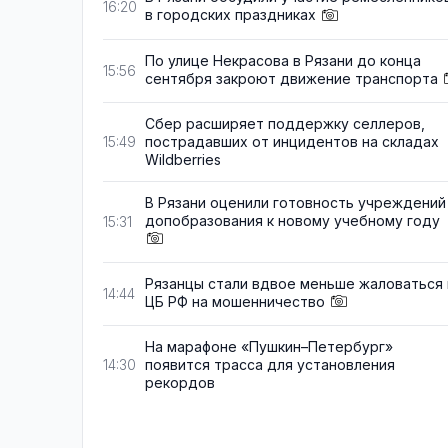
16:20
в городских праздниках
По улице Некрасова в Рязани до конца
15:56
сентября закроют движение транспорта
Сбер расширяет поддержку селлеров,
пострадавших от инцидентов на складах
15:49
Wildberries
В Рязани оценили готовность учреждений
допобразования к новому учебному году
15:31
Рязанцы стали вдвое меньше жаловаться 
14:44
ЦБ РФ на мошенничество
На марафоне «Пушкин–Петербург»
появится трасса для установления
14:30
рекордов