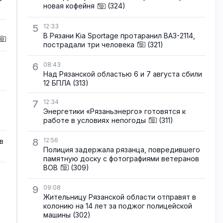
новая кофейня
(324)
5
12:33
В Рязани Kia Sportage протаранил ВАЗ-2114,
пострадали три человека
(321)
6
08:43
Над Рязанской областью 6 и 7 августа сбили
12 БПЛА
(313)
7
12:34
Энергетики «Рязаньэнерго» готовятся к
работе в условиях непогоды
(311)
8
12:56
в
Полиция задержала рязанца, повредившего
памятную доску с фотографиями ветеранов
ВОВ
(309)
9
09:08
Жительницу Рязанской области отправят в
колонию на 14 лет за поджог полицейской
машины
(302)