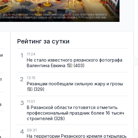
Рейтинг за сутки
1
11:24
ти
Не стало известного рязанского фотографа
Валентина Евкина
(403)
2
13:15
т
Рязанцам пообещали сильную жару и грозы
(329)
3
11:01
в
В Рязанской области готовятся отметить
профессиональный праздник более 16 тысяч
строителей
(328)
4
09:31
На территории Рязанского кремля открылась
в