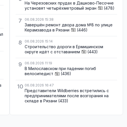
На Черезовских прудах в Дашково-Песочне
установят четырёхметровый экран
(478)
7
06.08.2026 15:38
Завершён ремонт двора дома №8 по улице
Керамзавода в Рязани
(446)
ал
8
06.08.2026 15:14
Строительство дороги в Ермишинском
округе идёт с отставанием
(443)
9
06.08.2026 11:19
В Милославском при падении погиб
велосипедист
(436)
в
10
06.08.2026 16:47
Представители Wildberries встретились с
предпринимателями после возгорания на
складе в Рязани
(433)