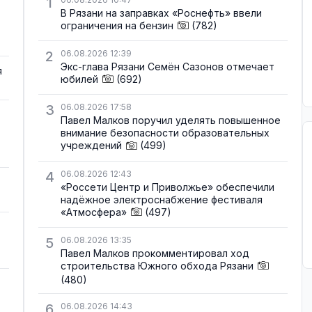
1
В Рязани на заправках «Роснефть» ввели
ограничения на бензин
(782)
2
06.08.2026 12:39
Экс-глава Рязани Семён Сазонов отмечает
я
юбилей
(692)
3
06.08.2026 17:58
Павел Малков поручил уделять повышенное
внимание безопасности образовательных
учреждений
(499)
4
06.08.2026 12:43
«Россети Центр и Приволжье» обеспечили
надёжное электроснабжение фестиваля
«Атмосфера»
(497)
5
06.08.2026 13:35
Павел Малков прокомментировал ход
строительства Южного обхода Рязани
(480)
6
06.08.2026 14:43