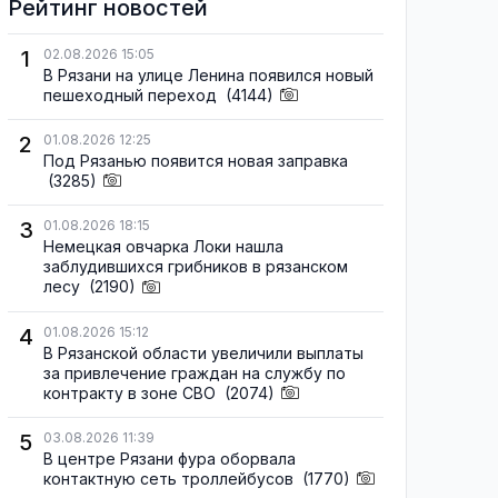
Рейтинг новостей
1
02.08.2026 15:05
В Рязани на улице Ленина появился новый
пешеходный переход
(4144)
2
01.08.2026 12:25
Под Рязанью появится новая заправка
(3285)
3
01.08.2026 18:15
Немецкая овчарка Локи нашла
заблудившихся грибников в рязанском
лесу
(2190)
4
01.08.2026 15:12
В Рязанской области увеличили выплаты
за привлечение граждан на службу по
контракту в зоне СВО
(2074)
5
03.08.2026 11:39
В центре Рязани фура оборвала
контактную сеть троллейбусов
(1770)