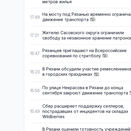
метров жилья
На мосту под Рязанью временно огранича
17:49
движение транспорта
Жителю Сасовского округа ограничили
17:21
свободу за незаконное хранение патроно
Рязанцев приглашают на Всероссийские
16:47
соревнования по стритболу
В Рязани обсудили участие ремесленнико
16:20
в городских праздниках
По улице Некрасова в Рязани до конца
15:56
сентября закроют движение транспорта
Сбер расширяет поддержку селлеров,
пострадавших от инцидентов на складах
15:49
Wildberries
В Рязани оценили готовность учреждений