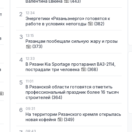
Валентина Евкина
(443)
2
12:34
т
Энергетики «Рязаньэнерго» готовятся к
работе в условиях непогоды
(382)
3
13:15
в
Рязанцам пообещали сильную жару и грозы
(373)
4
12:33
В Рязани Kia Sportage протаранил ВАЗ-2114,
пострадали три человека
(368)
в
5
11:01
В Рязанской области готовятся отметить
профессиональный праздник более 16 тысяч
строителей
(364)
6
09:31
На территории Рязанского кремля открылась
новая кофейня
(349)
08:43