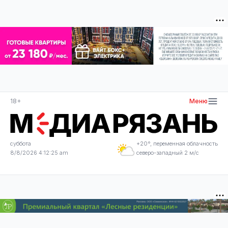
18+
Меню
суббота
+20°, переменная облачность
8/8/2026 4:12:25 am
северо-западный 2 м/с