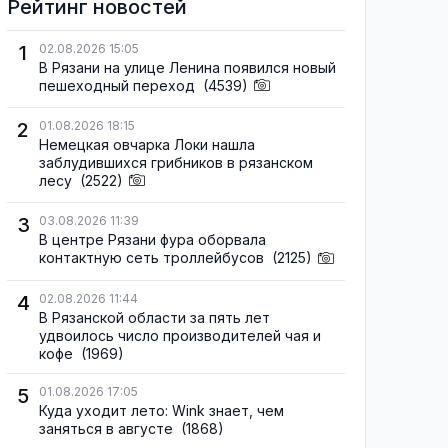
Рейтинг новостей
1
02.08.2026 15:05
В Рязани на улице Ленина появился новый
пешеходный переход
(4539)
2
01.08.2026 18:15
Немецкая овчарка Локи нашла
заблудившихся грибников в рязанском
лесу
(2522)
3
03.08.2026 11:39
В центре Рязани фура оборвала
контактную сеть троллейбусов
(2125)
4
02.08.2026 11:44
В Рязанской области за пять лет
удвоилось число производителей чая и
кофе
(1969)
5
01.08.2026 17:05
Куда уходит лето: Wink знает, чем
заняться в августе
(1868)