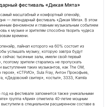
ндарный фестиваль «Дикая Мята»
л самый масштабный и комфортный опенэйр,
 дня — легендарный фестиваль «Дикая Мята». В этом
линным феноменом и главным музыкальным событием
овь к музыке и зрителям способна творить чудеса
зовам времени.
пенэйр, лайнап которого на 60% состоит из
тобы услышать музыку, которую завтра будут
х сейчас тысячные залы, имели свой первый
, поэтому зрители старались не пропускать
и выступления таких музыкантов, как The OM,
 героя», «СТРИО», Sula Fray, Антон Прокофьев,
va, «Дедовский свитер», «остыл», 3333, Kamila
 год на фестивале запомнится также уникальными
яте» группа «Ария» отметила 40-летие мощным
» выступили в специальном расширенном составе в