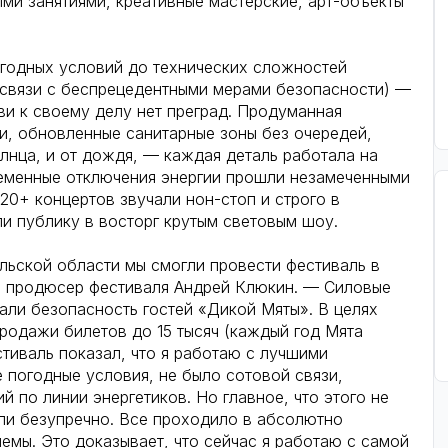
ыми занятиями, креативные мастерские, арт-объекты
огодных условий до технических сложностей
в связи с беспрецедентными мерами безопасности) —
ви к своему делу нет преград. Продуманная
и, обновленные санитарные зоны без очередей,
лнца, и от дождя, — каждая деталь работала на
еменные отключения энергии прошли незамеченными
120+ концертов звучали нон-стоп и строго в
ли публику в восторг крутым световым шоу.
ульской области мы смогли провести фестиваль в
 и продюсер фестиваля Андрей Клюкин. — Силовые
али безопасность гостей «Дикой Мяты». В целях
родажи билетов до 15 тысяч (каждый год Мята
стиваль показал, что я работаю с лучшими
погодные условия, не было сотовой связи,
й по линии энергетиков. Но главное, что этого не
али безупречно. Все проходило в абсолютно
емы. Это доказывает, что сейчас я работаю с самой