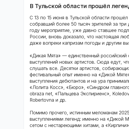
В Тульской области прошёл леге
С 13 по 15 июня в Тульской области прошё
собравший более 50 тысяч зрителей за три
году мероприятие, уже давно ставшее под
России, вновь доказало, что настоящая люб
даже вопреки капризам погоды и другим вы
«Дикая Мята» — единственный российский о
выступлений новых артистов. Сюда едут, ч
слушать все. Десятки артистов, собирающи
фестивальный опыт именно на «Дикой Мяте»
выступления дебютантов и на ура принимал
«Лолита Косс», «Бюро», «Синдром главного
obraza net, «Пальцева Экспириенс», Koledo
Robertovna и др.
Помимо прочего, истинным меломанам 2025
выступлениями легенд: именно на «Дикой М
сетом с нестареющими хитами, а «Кирпичи