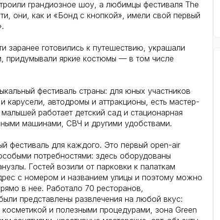
устроили грандиозное шоу, а любимцы фестиваля The
ати, они, как и «Бонд с кнопкой», имели свой первый
.
ти заранее готовились к путешествию, украшали
и, придумывали яркие костюмы — в том числе
кальный фестиваль страны: для юных участников
и карусели, автодромы и аттракционы, есть мастер-
и малышей работает детский сад и стационарная
льными машинами, СВЧ и другими удобствами.
 фестиваль для каждого. Это первый open-air
 особыми потребностями: здесь оборудованы
нузлы. Гостей возили от парковки к палаткам
адрес с номером и названием улицы и поэтому можно
рямо в нее. Работало 70 ресторанов,
были представлены развлечения на любой вкус:
 косметикой и полезными процедурами, зона Green