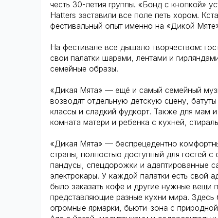
честь 30-летия группы. «Бонд с кнопкой» 
Hatters заставили все поле петь хором. Кст
фестивальный опыт именно на «Дикой Мяте»
На фестивале все дышало творчеством: гос
свои палатки шарами, лентами и гирляндам
семейные образы.
«Дикая Мята» — ещё и самый семейный музы
возводят отдельную детскую сцену, батуты 
классы и сладкий фудкорт. Также для мам 
комната матери и ребенка с кухней, стира
«Дикая Мята» — беспрецедентно комфортный
страны, полностью доступный для гостей с
пандусы, спецдорожки и адаптированные са
электрокары. У каждой палатки есть свой 
было заказать кофе и другие нужные вещи п
представляющие разные кухни мира. Здесь 
огромные ярмарки, бьюти-зона с природной