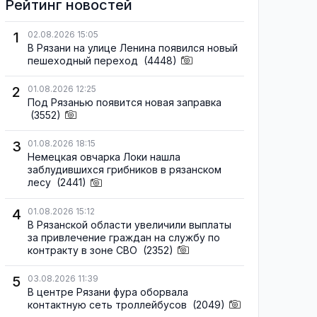
Рейтинг новостей
1
02.08.2026 15:05
В Рязани на улице Ленина появился новый
пешеходный переход
(4448)
2
01.08.2026 12:25
Под Рязанью появится новая заправка
(3552)
3
01.08.2026 18:15
Немецкая овчарка Локи нашла
заблудившихся грибников в рязанском
лесу
(2441)
4
01.08.2026 15:12
В Рязанской области увеличили выплаты
за привлечение граждан на службу по
контракту в зоне СВО
(2352)
5
03.08.2026 11:39
В центре Рязани фура оборвала
контактную сеть троллейбусов
(2049)