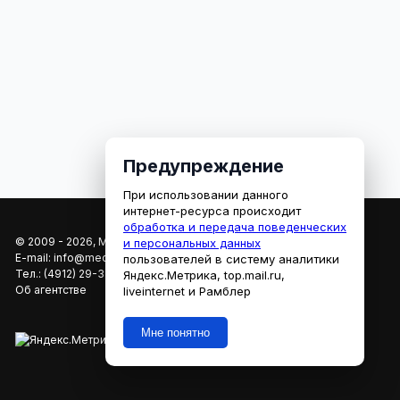
Предупреждение
При использовании данного
интернет-ресурса происходит
обработка и передача поведенческих
© 2009 - 2026, МЕДИАРЯЗАНЬ
и персональных данных
E-mail:
info@mediaryazan.ru
,
reklama@mediaryazan.ru
пользователей в систему аналитики
Тел.:
(4912) 29-33-66
Яндекс.Метрика, top.mail.ru,
Об агентстве
liveinternet и Рамблер
Мне понятно