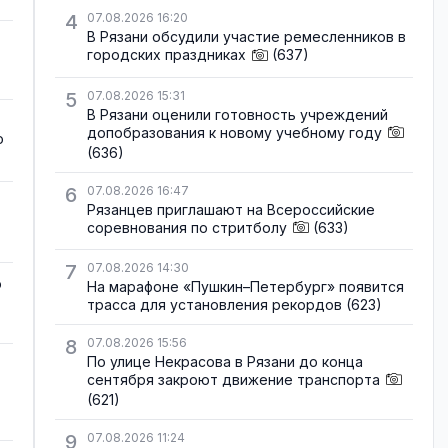
4
07.08.2026 16:20
В Рязани обсудили участие ремесленников в
городских праздниках
(637)
5
07.08.2026 15:31
В Рязани оценили готовность учреждений
допобразования к новому учебному году
о
(636)
6
07.08.2026 16:47
Рязанцев приглашают на Всероссийские
соревнования по стритболу
(633)
7
07.08.2026 14:30
о
На марафоне «Пушкин–Петербург» появится
трасса для установления рекордов
(623)
8
07.08.2026 15:56
По улице Некрасова в Рязани до конца
сентября закроют движение транспорта
(621)
9
07.08.2026 11:24