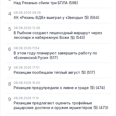
Над Рязанью сбили три БПЛА
(598)
4
08.08.2026 09:26
ХК «Рязань-ВДВ» выиграл у «Звезды»
(564)
5
08.08.2026 12:36
В Рыбном создают пешеходный маршрут через
лесопарк и набережную Вожи
(543)
6
08.08.2026 11:54
В этом году планируют завершить работу по
«Есенинской Руси»
(517)
7
08.08.2026 17:51
Рязанцам пообещали тёплый август
(517)
8
08.08.2026 15:00
Рязанцев предупредили о ливне и граде
(474)
9
08.08.2026 11:14
Рязанцам предлагают оценить трофейные
рыцарские доспехи и оружие мушкетёров
(473)