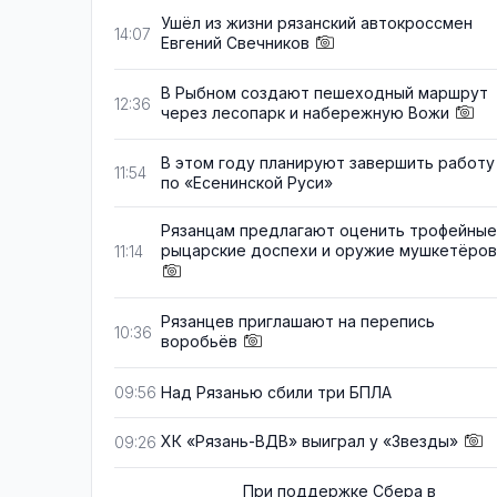
Ушёл из жизни рязанский автокроссмен
14:07
Евгений Свечников
В Рыбном создают пешеходный маршрут
12:36
через лесопарк и набережную Вожи
В этом году планируют завершить работу
11:54
по «Есенинской Руси»
Рязанцам предлагают оценить трофейные
рыцарские доспехи и оружие мушкетёров
11:14
Рязанцев приглашают на перепись
10:36
воробьёв
Над Рязанью сбили три БПЛА
09:56
ХК «Рязань-ВДВ» выиграл у «Звезды»
09:26
При поддержке Сбера в