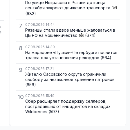
По улице Некрасова в Рязани до конца
сентября закроют движение транспорта
(682)
7
07.08.2026 14:44
о
Рязанцы стали вдвое меньше жаловаться в
а
ЦБ РФ на мошенничество
(674)
8
07.08.2026 14:30
На марафоне «Пушкин–Петербург» появится
трасса для установления рекордов
(664)
9
07.08.2026 17:21
Жителю Сасовского округа ограничили
свободу за незаконное хранение патронов
(656)
10
07.08.2026 15:49
Сбер расширяет поддержку селлеров,
пострадавших от инцидентов на складах
Wildberries
(597)