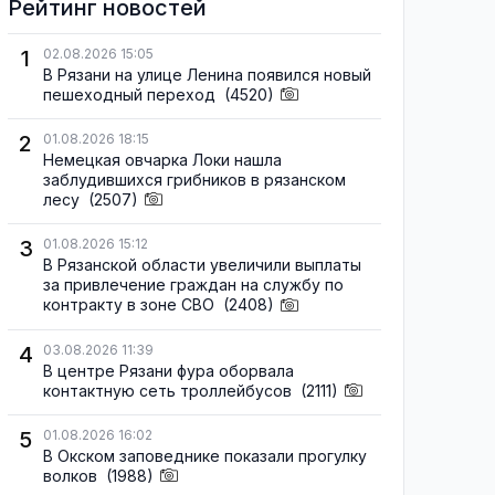
Рейтинг новостей
1
02.08.2026 15:05
В Рязани на улице Ленина появился новый
пешеходный переход
(4520)
2
01.08.2026 18:15
Немецкая овчарка Локи нашла
заблудившихся грибников в рязанском
лесу
(2507)
3
01.08.2026 15:12
В Рязанской области увеличили выплаты
за привлечение граждан на службу по
контракту в зоне СВО
(2408)
4
03.08.2026 11:39
В центре Рязани фура оборвала
контактную сеть троллейбусов
(2111)
5
01.08.2026 16:02
В Окском заповеднике показали прогулку
волков
(1988)