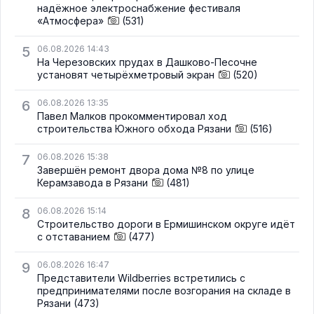
надёжное электроснабжение фестиваля
«Атмосфера»
(531)
5
06.08.2026 14:43
На Черезовских прудах в Дашково-Песочне
установят четырёхметровый экран
(520)
6
06.08.2026 13:35
Павел Малков прокомментировал ход
строительства Южного обхода Рязани
(516)
7
06.08.2026 15:38
Завершён ремонт двора дома №8 по улице
Керамзавода в Рязани
(481)
8
06.08.2026 15:14
Строительство дороги в Ермишинском округе идёт
с отставанием
(477)
9
06.08.2026 16:47
Представители Wildberries встретились с
предпринимателями после возгорания на складе в
Рязани
(473)