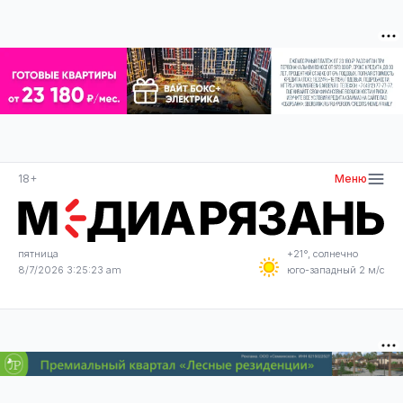
18+
Меню
пятница
+21°, солнечно
8/7/2026 3:25:24 am
юго-западный 2 м/с