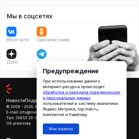
Мы в соцсетях
ВКонтакте
Одноклассники
Дзен
Телеграм
Предупреждение
При использовании данного
интернет-ресурса происходит
обработка и передача поведенческих
и персональных данных
Новости
Подробности
Афиша
Кино
пользователей в систему аналитики
© 2009 - 2026, МЕДИАРЯЗАНЬ
Яндекс.Метрика, top.mail.ru,
E-mail:
info@mediaryazan.ru
,
reklama@mediaryazan.ru
liveinternet и Рамблер
Тел.:
(4912) 29-33-66
Об агентстве
Мне понятно