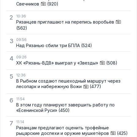
Свечников
(920)
2
10:36
Рязанцев приглашают на перепись воробьёв
(562)
3
09:56
Над Рязанью сбили три БПЛА
(524)
4
09:26
ХК «Рязань-ВДВ» выиграл у «Звезды»
(508)
5
12:36
В Рыбном создают пешеходный маршрут через
лесопарк и набережную Вожи
(477)
6
11:54
В этом году планируют завершить работу по
«Есенинской Руси»
(450)
7
11:14
Рязанцам предлагают оценить трофейные
рыцарские доспехи и оружие мушкетёров
(425)