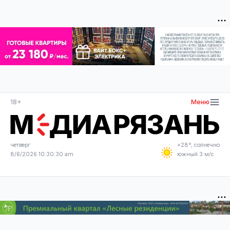
18+
Меню
четверг
+28°, солнечно
8/6/2026 10:30:30 am
южный 3 м/с