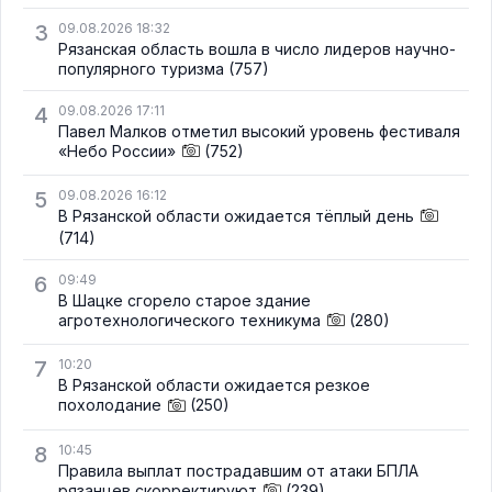
3
09.08.2026 18:32
Рязанская область вошла в число лидеров научно-
популярного туризма
(757)
4
09.08.2026 17:11
Павел Малков отметил высокий уровень фестиваля
«Небо России»
(752)
5
09.08.2026 16:12
В Рязанской области ожидается тёплый день
(714)
6
09:49
В Шацке сгорело старое здание
агротехнологического техникума
(280)
7
10:20
В Рязанской области ожидается резкое
похолодание
(250)
8
10:45
Правила выплат пострадавшим от атаки БПЛА
рязанцев скорректируют
(239)