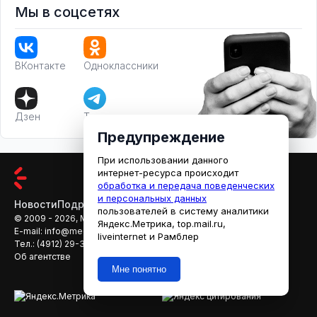
Мы в соцсетях
ВКонтакте
Одноклассники
Дзен
Телеграм
Предупреждение
При использовании данного
интернет-ресурса происходит
обработка и передача поведенческих
и персональных данных
Новости
Подробности
Афиша
Кино
пользователей в систему аналитики
© 2009 - 2026, МЕДИАРЯЗАНЬ
Яндекс.Метрика, top.mail.ru,
E-mail:
info@mediaryazan.ru
,
reklama@mediaryazan.ru
liveinternet и Рамблер
Тел.:
(4912) 29-33-66
Об агентстве
Мне понятно