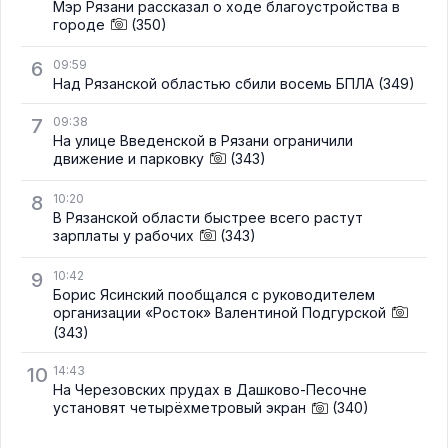
Мэр Рязани рассказал о ходе благоустройства в
городе
(350)
6
09:59
Над Рязанской областью сбили восемь БПЛА
(349)
7
09:38
На улице Введенской в Рязани ограничили
движение и парковку
(343)
8
10:20
В Рязанской области быстрее всего растут
зарплаты у рабочих
(343)
9
10:42
Борис Ясинский пообщался с руководителем
организации «Росток» Валентиной Подгурской
(343)
10
14:43
На Черезовских прудах в Дашково-Песочне
установят четырёхметровый экран
(340)