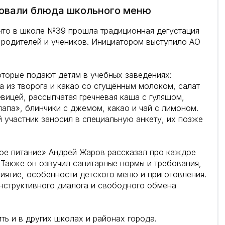
ровали блюда школьного меню
что в школе №39 прошла традиционная дегустация
 родителей и учеников. Инициатором выступило АО
торые подают детям в учебных заведениях:
 из творога и какао со сгущённым молоком, салат
евицей, рассыпчатая гречневая каша с гуляшом,
апа», блинчики с джемом, какао и чай с лимоном.
й участник заносил в специальную анкету, их позже
кое питание» Андрей Жаров рассказал про каждое
 Также он озвучил санитарные нормы и требования,
иятие, особенности детского меню и приготовления.
нструктивного диалога и свободного обмена
ть и в других школах и районах города.