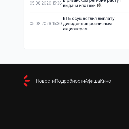
В рязанском регионе растут
05.08.2026 15:38
выдачи ипотеки
ВТБ осуществил выплату
дивидендов розничным
05.08.2026 15:30
акционерам
Новости
Подробности
Афиша
Кино