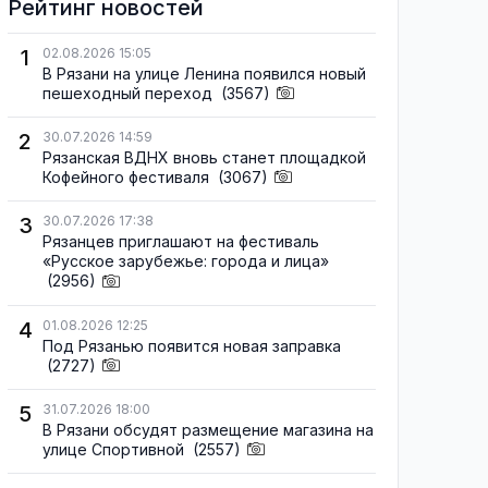
Рейтинг новостей
1
02.08.2026 15:05
В Рязани на улице Ленина появился новый
пешеходный переход
(3567)
2
30.07.2026 14:59
Рязанская ВДНХ вновь станет площадкой
Кофейного фестиваля
(3067)
3
30.07.2026 17:38
Рязанцев приглашают на фестиваль
«Русское зарубежье: города и лица»
(2956)
4
01.08.2026 12:25
Под Рязанью появится новая заправка
(2727)
5
31.07.2026 18:00
В Рязани обсудят размещение магазина на
улице Спортивной
(2557)