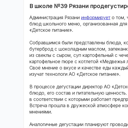
В школе №39 Рязани продегусти
Администрация Рязани
информирует
о том, 
блюд школьного меню, организованная для
«Детское питание».
Собравшимся были представлены блюда, ко
бутерброд с шоколадным маслом, запеканка
из свеклы с сыром, суп картофельный с чеч
картофельное пюре с котлетой «Медвежья л
Своё мнение о вкусе и качестве еды кажды
изучат технологи АО «Детское питание».
В процессе дегустации директор АО «Детс
блюдо, его состав и питательную ценность.
в соответствии с которыми работает предпр
Встреча прошла в дружеской атмосфере ко
мнениями.
Аналогичные дегустации планируют проводи