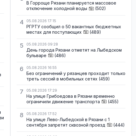
В Горроще Рязани планируется массовое
отключение холодной воды
(502)
4
05.08.2026 17:15
РГРТУ сообщил о 50 вакантных бюджетных
местах для поступающих
(489)
5
05.08.2026 09:28
День города Рязани отметят на Лыбедском
бульваре
(486)
6
05.08.2026 16:55
Без ограничений у рязанцев проходит только
в
треть сессий в мобильных сетях
(459)
7
05.08.2026 17:29
На улице Грибоедова в Рязани временно
ограничили движение транспорта
(455)
и
8
05.08.2026 17:52
ви
На улице Лево-Лыбедской в Рязани с 1
сентября запретят сквозной проезд
(444)