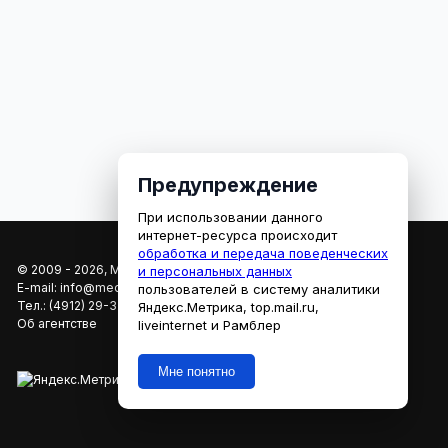
Предупреждение
При использовании данного
интернет-ресурса происходит
обработка и передача поведенческих
© 2009 - 2026, МЕДИАРЯЗАНЬ
и персональных данных
E-mail:
info@mediaryazan.ru
,
reklama@mediaryazan.ru
пользователей в систему аналитики
Тел.:
(4912) 29-33-66
Яндекс.Метрика, top.mail.ru,
Об агентстве
liveinternet и Рамблер
Мне понятно