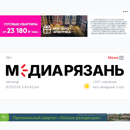
18+
Меню
пятница
+30°, солнечно
8/7/2026 3:43:45 pm
юго-западный 3 м/с