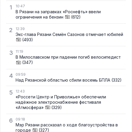
1
10:47
В Рязани на заправках «Роснефть» ввели
ограничения на бензин
(612)
2
12:39
Экс-глава Рязани Семён Сазонов отмечает юбилей
(493)
3
11:19
В Милославском при падении погиб велосипедист
(347)
4
09:59
Над Рязанской областью сбили восемь БПЛА
(332)
5
12:43
«Россети Центр и Приволжье» обеспечили
надёжное электроснабжение фестиваля
«Атмосфера»
(329)
6
09:18
Мэр Рязани рассказал о ходе благоустройства в
городе
(327)