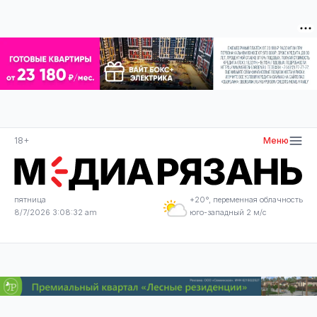
18+
Меню
пятница
+20°, переменная облачность
8/7/2026 3:08:32 am
юго-западный 2 м/с