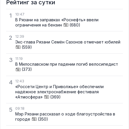
Рейтинг за сутки
1
10:47
В Рязани на заправках «Роснефть» ввели
ограничения на бензин
(680)
2
12:39
Экс-глава Рязани Семён Сазонов отмечает юбилей
(559)
3
11:19
В Милославском при падении погиб велосипедист
(373)
4
12:43
«Россети Центр и Приволжье» обеспечили
надёжное электроснабжение фестиваля
«Атмосфера»
(369)
5
09:18
Мэр Рязани рассказал о ходе благоустройства в
городе
(350)