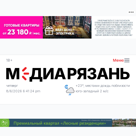
18+
Меню
четверг
+23°, местами дождь поблизости
8/6/2026 6:41:24 pm
юго-западный 2 м/с