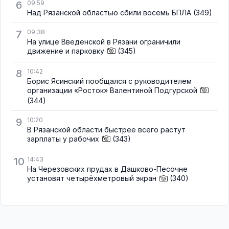
6
09:59
Над Рязанской областью сбили восемь БПЛА
(349)
7
09:38
На улице Введенской в Рязани ограничили
движение и парковку
(345)
8
10:42
Борис Ясинский пообщался с руководителем
организации «Росток» Валентиной Подгурской
(344)
9
10:20
В Рязанской области быстрее всего растут
зарплаты у рабочих
(343)
10
14:43
На Черезовских прудах в Дашково-Песочне
установят четырёхметровый экран
(340)