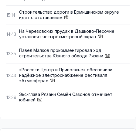
Строительство дороги в Ермишинском округе
15:14
идёт с отставанием
На Черезовских прудах в Дашково-Песочне
14:43
установят четырёхметровый экран
Павел Малков прокомментировал ход
13:35
строительства Южного обхода Рязани
«Россети Центр и Приволжье» обеспечили
надёжное электроснабжение фестиваля
12:43
«Атмосфера»
Экс-глава Рязани Семён Сазонов отмечает
12:39
юбилей