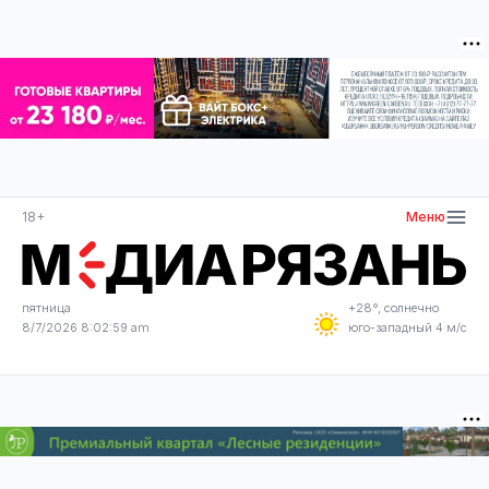
18+
Меню
пятница
+28°, солнечно
8/7/2026 8:03:00 am
юго-западный 4 м/с