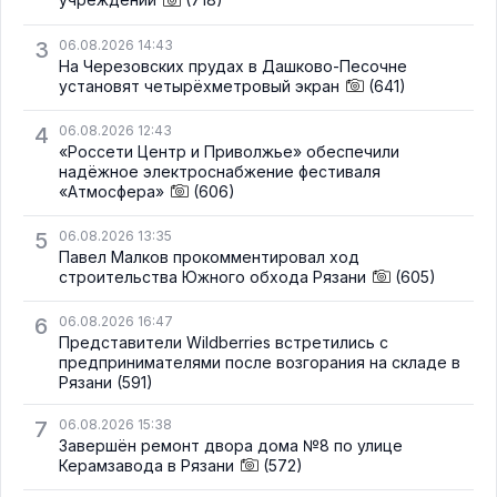
3
06.08.2026 14:43
На Черезовских прудах в Дашково-Песочне
установят четырёхметровый экран
(641)
4
06.08.2026 12:43
«Россети Центр и Приволжье» обеспечили
надёжное электроснабжение фестиваля
«Атмосфера»
(606)
5
06.08.2026 13:35
Павел Малков прокомментировал ход
строительства Южного обхода Рязани
(605)
6
06.08.2026 16:47
Представители Wildberries встретились с
предпринимателями после возгорания на складе в
Рязани
(591)
7
06.08.2026 15:38
Завершён ремонт двора дома №8 по улице
Керамзавода в Рязани
(572)