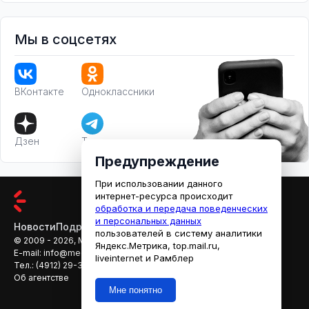
Мы в соцсетях
ВКонтакте
Одноклассники
Дзен
Телеграм
Предупреждение
При использовании данного
интернет-ресурса происходит
обработка и передача поведенческих
и персональных данных
Новости
Подробности
Афиша
Кино
пользователей в систему аналитики
© 2009 - 2026, МЕДИАРЯЗАНЬ
Яндекс.Метрика, top.mail.ru,
E-mail:
info@mediaryazan.ru
,
reklama@mediaryazan.ru
liveinternet и Рамблер
Тел.:
(4912) 29-33-66
Об агентстве
Мне понятно