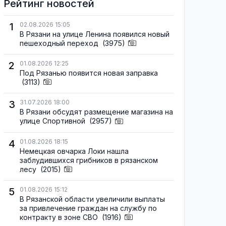
Рейтинг новостей
1
02.08.2026 15:05
В Рязани на улице Ленина появился новый
пешеходный переход
(3975)
2
01.08.2026 12:25
Под Рязанью появится новая заправка
(3113)
3
31.07.2026 18:00
В Рязани обсудят размещение магазина на
улице Спортивной
(2957)
4
01.08.2026 18:15
Немецкая овчарка Локи нашла
заблудившихся грибников в рязанском
лесу
(2015)
5
01.08.2026 15:12
В Рязанской области увеличили выплаты
за привлечение граждан на службу по
контракту в зоне СВО
(1916)