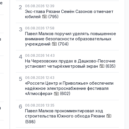
де
2
06.08.2026 12:39
Экс-глава Рязани Семён Сазонов отмечает
юбилей
(795)
3
06.08.2026 17:58
Павел Малков поручил уделять повышенное
внимание безопасности образовательных
в
учреждений
(704)
4
06.08.2026 14:43
На Черезовских прудах в Дашково-Песочне
установят четырёхметровый экран
(635)
5
06.08.2026 12:43
«Россети Центр и Приволжье» обеспечили
надёжное электроснабжение фестиваля
«Атмосфера»
(602)
6
06.08.2026 13:35
я
Павел Малков прокомментировал ход
строительства Южного обхода Рязани
(598)