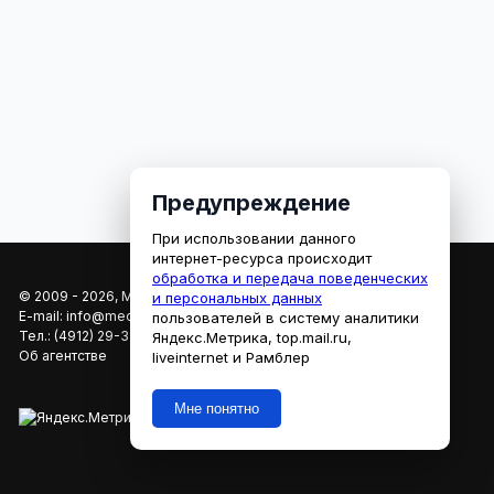
Предупреждение
При использовании данного
интернет-ресурса происходит
обработка и передача поведенческих
© 2009 - 2026, МЕДИАРЯЗАНЬ
и персональных данных
E-mail:
info@mediaryazan.ru
,
reklama@mediaryazan.ru
пользователей в систему аналитики
Тел.:
(4912) 29-33-66
Яндекс.Метрика, top.mail.ru,
Об агентстве
liveinternet и Рамблер
Мне понятно