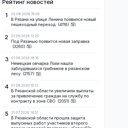
Рейтинг новостей
1
02.08.2026 15:05
В Рязани на улице Ленина появился новый
пешеходный переход
(4116)
2
01.08.2026 12:25
Под Рязанью появится новая заправка
(3260)
3
01.08.2026 18:15
Немецкая овчарка Локи нашла
заблудившихся грибников в рязанском
лесу
(2157)
4
01.08.2026 15:12
В Рязанской области увеличили выплаты
за привлечение граждан на службу по
контракту в зоне СВО
(2051)
5
31.07.2026 19:51
В Рязанской области прошла защита
выпускных работ участников второго