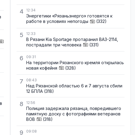
4
12:34
Энергетики «Рязаньэнерго» готовятся к
в
работе в условиях непогоды
(332)
5
12:33
В Рязани Kia Sportage протаранил ВАЗ-2114,
пострадали три человека
(331)
6
09:31
На территории Рязанского кремля открылась
новая кофейня
(328)
7
08:43
Над Рязанской областью 6 и 7 августа сбили
12 БПЛА
(318)
8
12:56
в
Полиция задержала рязанца, повредившего
памятную доску с фотографиями ветеранов
ВОВ
(318)
9
09:08