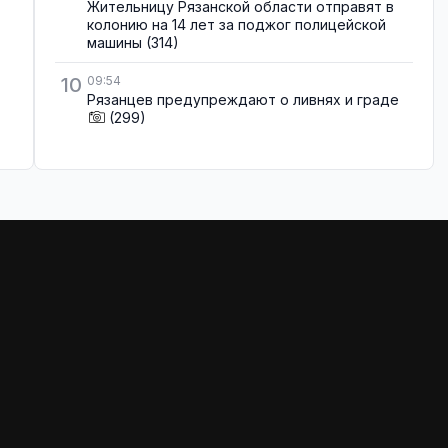
Жительницу Рязанской области отправят в
колонию на 14 лет за поджог полицейской
машины
(314)
10
09:54
Рязанцев предупреждают о ливнях и граде
(299)