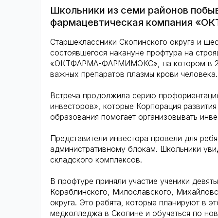
Школьники из семи районов побыв
фармацевтическая компания «
Старшеклассники Скопинского округа и ше
состоявшегося накануне профтура на стро
«ОКТФАРМА-ФАРМИМЭКС», на котором в 202
важных препаратов плазмы крови человека.
Встреча продолжила серию профориентацио
инвесторов», которые Корпорация развития
образования помогает организовывать инве
Представители инвестора провели для ребя
административному блокам. Школьники уви
складского комплексов.
В профтуре приняли участие ученики девят
Кораблинского, Милославского, Михайловс
округа. Это ребята, которые планируют в э
медколледжа в Скопине и обучаться по но