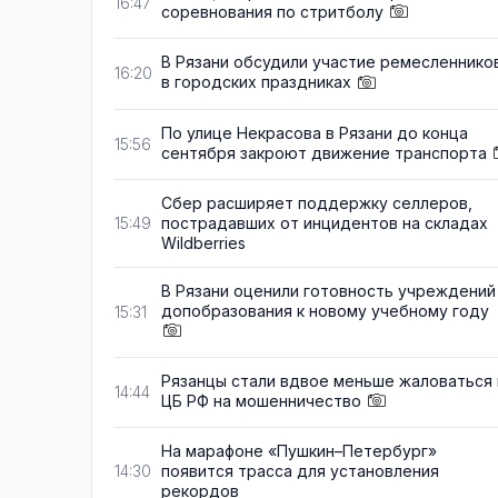
16:47
соревнования по стритболу
В Рязани обсудили участие ремесленнико
16:20
в городских праздниках
По улице Некрасова в Рязани до конца
15:56
сентября закроют движение транспорта
Сбер расширяет поддержку селлеров,
пострадавших от инцидентов на складах
15:49
Wildberries
В Рязани оценили готовность учреждений
допобразования к новому учебному году
15:31
Рязанцы стали вдвое меньше жаловаться 
14:44
ЦБ РФ на мошенничество
На марафоне «Пушкин–Петербург»
появится трасса для установления
14:30
рекордов