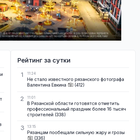
Рейтинг за сутки
1
11:24
ти
Не стало известного рязанского фотографа
Валентина Евкина
(412)
2
11:01
т
В Рязанской области готовятся отметить
профессиональный праздник более 16 тысяч
строителей
(338)
в
3
13:15
Рязанцам пообещали сильную жару и грозы
(336)