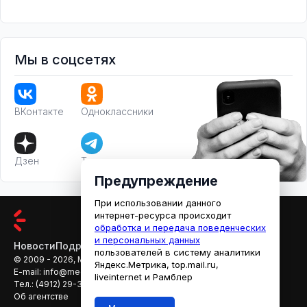
Мы в соцсетях
ВКонтакте
Одноклассники
Дзен
Телеграм
Предупреждение
При использовании данного
интернет-ресурса происходит
обработка и передача поведенческих
и персональных данных
Новости
Подробности
Афиша
Кино
пользователей в систему аналитики
© 2009 - 2026, МЕДИАРЯЗАНЬ
Яндекс.Метрика, top.mail.ru,
E-mail:
info@mediaryazan.ru
,
reklama@mediaryazan.ru
liveinternet и Рамблер
Тел.:
(4912) 29-33-66
Об агентстве