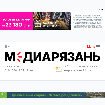
18+
Меню
воскресенье
+22°, переменная облачность
8/9/2026 12:24:43 pm
северо-западный 5 м/с