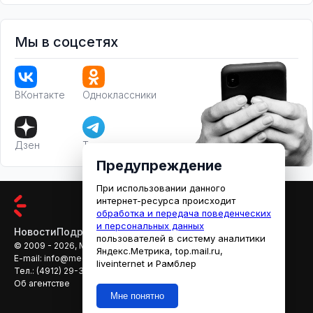
Мы в соцсетях
ВКонтакте
Одноклассники
Дзен
Телеграм
Предупреждение
При использовании данного
интернет-ресурса происходит
обработка и передача поведенческих
и персональных данных
Новости
Подробности
Афиша
Кино
пользователей в систему аналитики
© 2009 - 2026, МЕДИАРЯЗАНЬ
Яндекс.Метрика, top.mail.ru,
E-mail:
info@mediaryazan.ru
,
reklama@mediaryazan.ru
liveinternet и Рамблер
Тел.:
(4912) 29-33-66
Об агентстве
Мне понятно