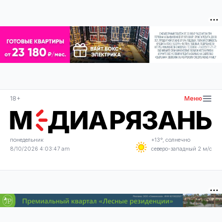
18+
Меню
понедельник
+13°, солнечно
8/10/2026 4:03:47 am
северо-западный 2 м/с