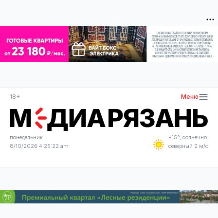
18+
Меню
понедельник
+15°, солнечно
8/10/2026 4:25:22 am
северный 2 м/с