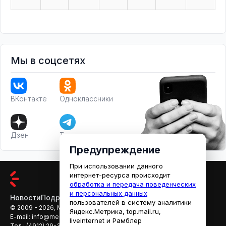
Мы в соцсетях
ВКонтакте
Одноклассники
Дзен
Телеграм
Предупреждение
При использовании данного
интернет-ресурса происходит
обработка и передача поведенческих
и персональных данных
Новости
Подробности
Афиша
Кино
пользователей в систему аналитики
© 2009 - 2026, МЕДИАРЯЗАНЬ
Яндекс.Метрика, top.mail.ru,
E-mail:
info@mediaryazan.ru
,
reklama@mediaryazan.ru
liveinternet и Рамблер
Тел.:
(4912) 29-33-66