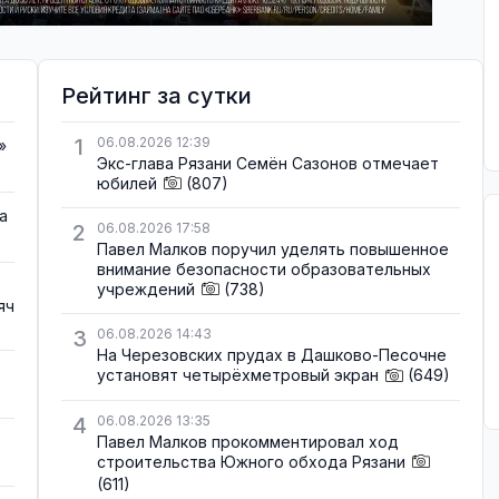
Рейтинг за сутки
1
06.08.2026 12:39
»
Экс-глава Рязани Семён Сазонов отмечает
юбилей
(807)
а
2
06.08.2026 17:58
Павел Малков поручил уделять повышенное
внимание безопасности образовательных
учреждений
(738)
яч
3
06.08.2026 14:43
На Черезовских прудах в Дашково-Песочне
установят четырёхметровый экран
(649)
4
06.08.2026 13:35
Павел Малков прокомментировал ход
строительства Южного обхода Рязани
(611)