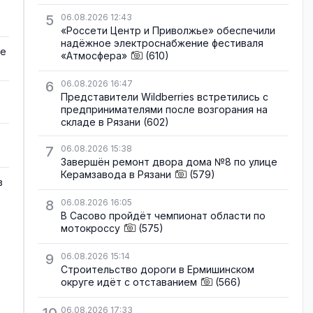
5
06.08.2026 12:43
«Россети Центр и Приволжье» обеспечили
надёжное электроснабжение фестиваля
де
«Атмосфера»
(610)
6
06.08.2026 16:47
Представители Wildberries встретились с
предпринимателями после возгорания на
складе в Рязани
(602)
7
06.08.2026 15:38
Завершён ремонт двора дома №8 по улице
Керамзавода в Рязани
(579)
в
8
06.08.2026 16:05
В Сасово пройдёт чемпионат области по
мотокроссу
(575)
9
06.08.2026 15:14
Строительство дороги в Ермишинском
округе идёт с отставанием
(566)
06.08.2026 17:33