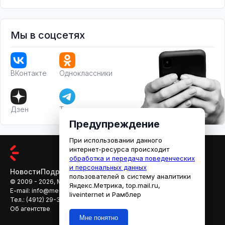
Мы в соцсетях
ВКонтакте
Одноклассники
Дзен
Телеграм
Предупреждение
При использовании данного
интернет-ресурса происходит
обработка и передача поведенческих
и персональных данных
Новости
Подробности
Афиша
Кино
пользователей в систему аналитики
© 2009 - 2026, МЕДИАРЯЗАНЬ
Яндекс.Метрика, top.mail.ru,
E-mail:
info@mediaryazan.ru
,
reklama@mediaryazan.ru
liveinternet и Рамблер
Тел.:
(4912) 29-33-66
Об агентстве
Мне понятно