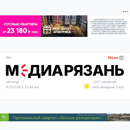
18+
Меню
пятница
+25°, солнечно
8/7/2026 5:32:46 am
юго-западный 3 м/с