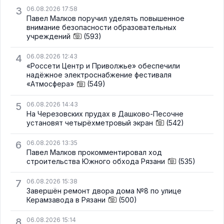
3
06.08.2026 17:58
Павел Малков поручил уделять повышенное
внимание безопасности образовательных
учреждений
(593)
4
06.08.2026 12:43
«Россети Центр и Приволжье» обеспечили
надёжное электроснабжение фестиваля
«Атмосфера»
(549)
5
06.08.2026 14:43
На Черезовских прудах в Дашково-Песочне
установят четырёхметровый экран
(542)
6
06.08.2026 13:35
Павел Малков прокомментировал ход
строительства Южного обхода Рязани
(535)
7
06.08.2026 15:38
Завершён ремонт двора дома №8 по улице
Керамзавода в Рязани
(500)
8
06.08.2026 15:14