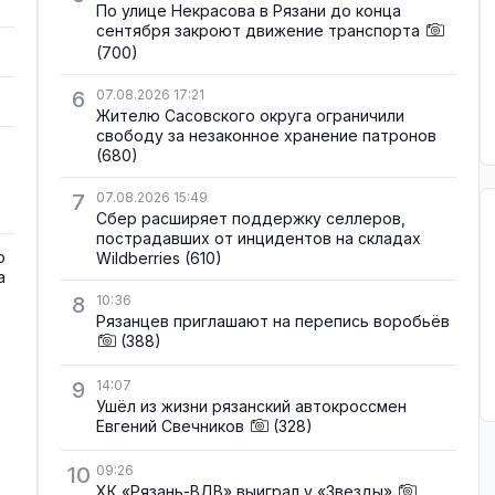
По улице Некрасова в Рязани до конца
сентября закроют движение транспорта
(700)
6
07.08.2026 17:21
Жителю Сасовского округа ограничили
свободу за незаконное хранение патронов
(680)
7
07.08.2026 15:49
Сбер расширяет поддержку селлеров,
пострадавших от инцидентов на складах
о
Wildberries
(610)
а
8
10:36
Рязанцев приглашают на перепись воробьёв
(388)
9
14:07
Ушёл из жизни рязанский автокроссмен
Евгений Свечников
(328)
10
09:26
ХК «Рязань-ВДВ» выиграл у «Звезды»