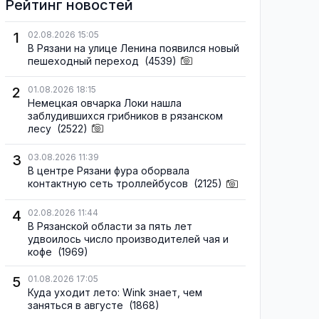
Рейтинг новостей
1
02.08.2026 15:05
В Рязани на улице Ленина появился новый
пешеходный переход
(4539)
2
01.08.2026 18:15
Немецкая овчарка Локи нашла
заблудившихся грибников в рязанском
лесу
(2522)
3
03.08.2026 11:39
В центре Рязани фура оборвала
контактную сеть троллейбусов
(2125)
4
02.08.2026 11:44
В Рязанской области за пять лет
удвоилось число производителей чая и
кофе
(1969)
5
01.08.2026 17:05
Куда уходит лето: Wink знает, чем
заняться в августе
(1868)